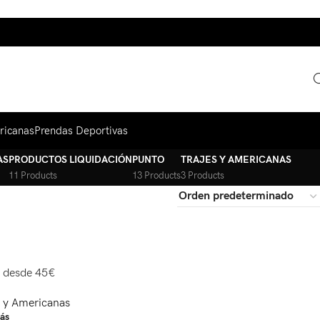
ricanas
Prendas Deportivas
AS
PRODUCTOS LIQUIDACIÓN
PUNTO
TRAJES Y AMERICANAS
11 Products
13 Products
3 Products
s desde 45€
s y Americanas
ás