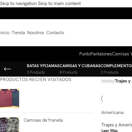
Skip to navigation
Skip to main content
Inicio
Tienda
Nosotros
Contacto
Punto
Pantalones
Camisas 
BATAS YPIJAMAS
CAMISAS Y CUBANAS
COMPLEMENTO
3 Products
8 Products
2 Products
PRODUCTOS RECIÉN VISITADOS
Inicio
/
Trajes 
Americana
Camisas de franela
Trajes y Ameri
Leer Más