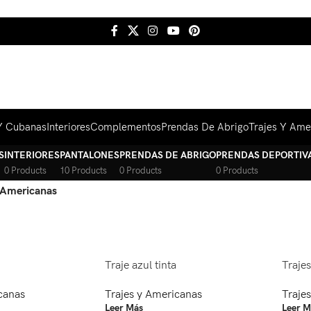
Y Cubanas
Interiores
Complementos
Prendas De Abrigo
Trajes Y Ame
S
INTERIORES
PANTALONES
PRENDAS DE ABRIGO
PRENDAS DEPORTIV
0 Products
10 Products
0 Products
0 Products
y Americanas
Traje azul tinta
Traje
canas
Trajes y Americanas
Traje
Leer Más
Leer M