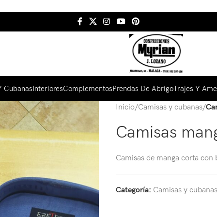
Y Cubanas
Interiores
Complementos
Prendas De Abrigo
Trajes Y Ame
Inicio
/
Camisas y cubanas
/
Ca
Camisas mang
Camisas de manga corta con b
Categoría:
Camisas y cubana