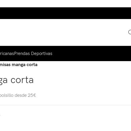
ricanas
Prendas Deportivas
misas manga corta
a corta
olsillo desde 25€
s